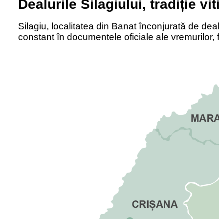
Dealurile Silagiului, tradiție vi
Silagiu, localitatea din Banat î
nconjurat
ă de deal
constant în documentele oficiale ale vremurilor,