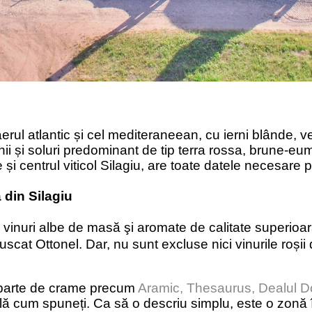
erul atlantic și cel mediteraneean, cu ierni blâ
nde, v
nii și soluri predominant de tip terra rossa, brune-e
e și centrul viticol Silagiu, are toate datele necesare 
 din Silagiu
vinuri albe de masă şi aromate de calitate superioar
uscat Ottonel. Dar, n
u sunt excluse nici vinurile roșii
eparte de crame precum
Aramic
,
Thesaurus
,
Dealul D
l
ă cum spuneți. Ca să o descriu simplu, este o zon