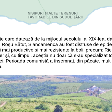
 care datează de la mijlocul secolului al XIX-lea, d
, Roșu Bă
tut, Slancamenca
au fost distruse de epide
ri mai productive și mai rezistente la boli, precum:
Rie
er
și, cu timpul, aceștia nu doar că s-au specializat to
onei. Perioada comunistă a însemnat, din păcate, mulț
e.