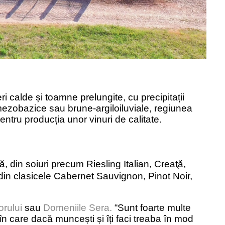
eri calde
și toamne prelungite, cu precipitații
umezobazice sau brune-argiloiluviale, regiunea
pentru producția unor vinuri de calitate.
ă, din soiuri precum
Riesling Italian, Creat
̧ă
,
din clasicele Cabernet Sauvignon, Pinot Noir,
orului
sau
Domeniile Sera
.
“Sunt foarte multe
ă în care dacă munceș
ti
și îți faci treaba în mod