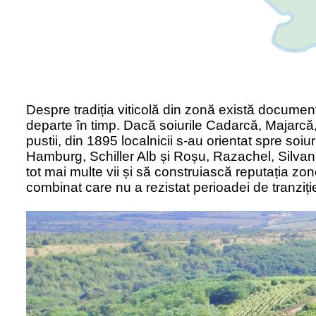
Despre tradiț
ia viticol
ă din zonă
exist
ă documente
departe în timp. Dacă soiurile
Cadarc
ă
, Majarc
ă
pustii, din 1895 localnicii s-au orientat spre soiu
Hamburg, Schiller Alb ș
i Ro
ș
u, Razachel, Silvan
tot mai multe vii și să construiască reputația z
combinat care nu a rezistat perioadei de tranziți