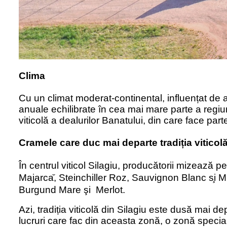
Clima
Cu un climat moderat-continental, influențat de a
anuale echilibrate în cea mai mare parte a regiu
viticolă a dealurilor Banatului, din care face part
Cramele care duc mai departe tradiț
ia viticol
ă
În centrul
viticol
Silagiu, producătorii mizează pe 
Majarca
, Steinchiller Roz, Sauvignon Blanc s
i M
Burgund Mare şi
Merlot.
Azi, tradi
ț
ia viticol
ă din Silagiu este dusă mai d
lucruri care fac din aceasta zonă
, o zon
ă
specia