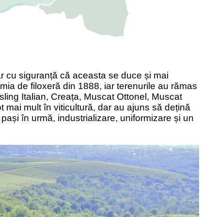
ar cu siguranță că aceasta se duce și mai
mia de filoxeră din 1888, iar terenurile au rămas
sling Italian, Crea
ța, Muscat Ottonel, Muscat
t mai mult î
n viticultur
ă, dar au ajuns să dețină
i pa
și în urmă, industrializare, uniformizare și un