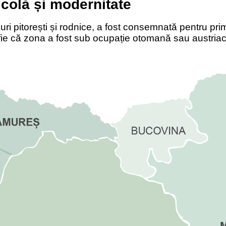
ticolă și modernitate
uri pitoreș
ti
și rodnice, a fost consemnată pentru pri
 fie că zona a fost sub ocupație otomană sau austriac