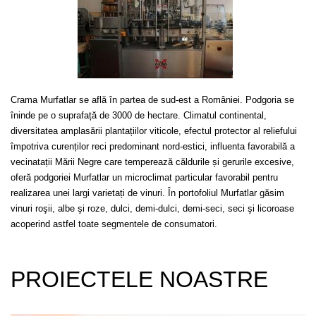
Crama Murfatlar se află în partea de sud-est a României. Podgoria se
îninde pe o suprafață de 3000 de hectare. Climatul continental,
diversitatea amplasării plantațiilor viticole, efectul protector al reliefului
împotriva curenților reci predominant nord-estici, influenta favorabilă a
vecinatații Mării Negre care temperează căldurile și gerurile excesive,
oferă podgoriei Murfatlar un microclimat particular favorabil pentru
realizarea unei largi varietați de vinuri. În portofoliul Murfatlar găsim
vinuri roşii, albe şi roze, dulci, demi-dulci, demi-seci, seci şi licoroase
acoperind astfel toate segmentele de consumatori.
PROIECTELE NOASTRE