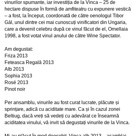
vinurilor spumante, iar investiția de la Vinca – 25 de
hectare dispuse în formă de amfiteatru cu expunere vestică
– a fost, la început, coordonată de către oenologul Tibor
Gál, unul dintre cei mai cunoscuți vinificatori din Ungaria,
care a devenit celebru după ce vinul făcut de el, Ornellaia
1998, a fost votat vinul anului de către Wine Spectator.
Am degustat:
Friza 2013
Feteasca Regală 2013
Alb 2013
Sophia 2013
Rosé 2013
Pinot noir
Per ansamblu, vinurile au fost curat lucrate, plăcute și
sprințare, adică cu aciditate mare. Ca și în cazul zonei
Beltiug, dacă vreți să vedeți cu adevărat ce înseamnă
aciditatea vinului, vă invit să degustați vinurile de la Vinca.
Mi-au plăcut în mod deosebit, Vinca alb 2013 – asamblaj