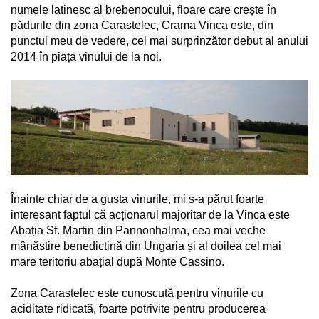
numele latinesc al brebenocului, floare care crește în
pădurile din zona Carastelec, Crama Vinca este, din
punctul meu de vedere, cel mai surprinzător debut al anului
2014 în piața vinului de la noi.
Înainte chiar de a gusta vinurile, mi s-a părut foarte
interesant faptul că acționarul majoritar de la Vinca este
Abația Sf. Martin din Pannonhalma, cea mai veche
mânăstire benedictină din Ungaria și al doilea cel mai
mare teritoriu abațial după Monte Cassino.
Zona Carastelec este cunoscută pentru vinurile cu
aciditate ridicată, foarte potrivite pentru producerea