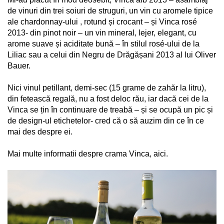
de vinuri din trei soiuri de struguri, un vin cu aromele tipice
ale chardonnay-ului , rotund și crocant – și Vinca rosé
2013- din pinot noir – un vin mineral, lejer, elegant, cu
arome suave și aciditate bună – în stilul rosé-ului de la
Liliac sau a celui din Negru de Drăgășani 2013 al lui Oliver
Bauer.
Nici vinul petillant, demi-sec (15 grame de zahăr la litru),
din fetească regală, nu a fost deloc rău, iar dacă cei de la
Vinca se țin în continuare de treabă – și se ocupă un pic și
de design-ul etichetelor- cred că o să auzim din ce în ce
mai des despre ei.
Mai multe informatii despre crama Vinca,
aici.