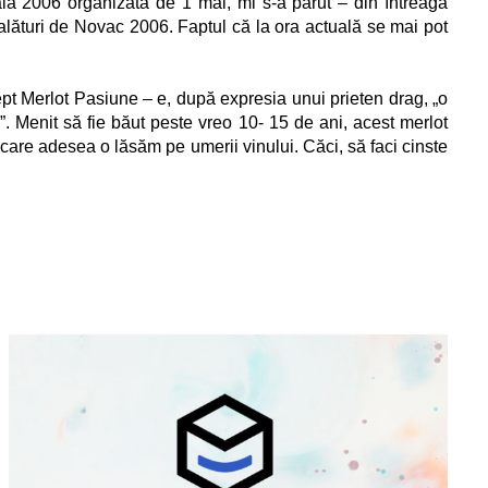
ala 2006 organizată de 1 mai, mi s-a părut – din întreaga
alături de Novac 2006. Faptul că la ora actuală se mai pot
pt Merlot Pasiune – e, după expresia unui prieten drag, „o
l”. Menit să fie băut peste vreo 10- 15 de ani, acest merlot
e care adesea o lăsăm pe umerii vinului. Căci, să faci cinste