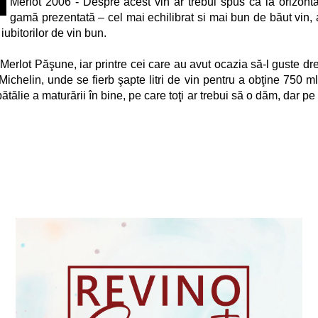
Merlot 2006 - Despre acest vin ar trebui spus că la orizont
gamă prezentată – cel mai echilibrat si mai bun de băut vin, 
iubitorilor de vin bun.
lot Păşune, iar printre cei care au avut ocazia să-l guste dre
 Michelin, unde se fierb şapte litri de vin pentru a obţine 750 m
ătălie a maturării în bine, pe care toţi ar trebui să o dăm, dar p