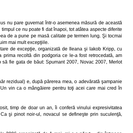
produs nu pare guvernat într-o asemenea măsură de această
i timpul ce nu poate fi dat înapoi, tot atâtea aspecte diferite
aceea de a pune pe masă calitate pe termen lung. Şi tocmai
uim mai mult excepţiile.
tare de excepţie, organizată de Ileana şi Iakob Kripp, cu
la prima recoltă din podgoria ce le-a fost retrocedată, am
cep să fie gata de băut: Spumant 2007, Novac 2007, Merlot
ăr rezidual) e, după părerea mea, o adevărată şampanie
ă. Un vin ca o mângăiere pentru toţi acei care mai cred în
sit, timp de doar un an, îi conferă vinului expresivitatea
Ca şi pinot noir-ul, novacul se defineşte prin suculenţă,