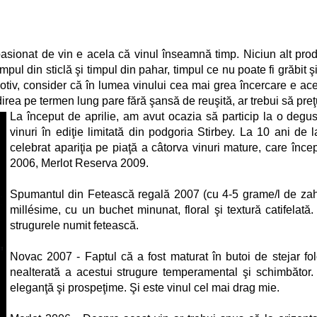
or pasionat de vin e acela că vinul înseamnă timp. Niciun alt 
impul din sticlă şi timpul din pahar, timpul ce nu poate fi grăbit ş
t motiv, consider că în lumea vinului cea mai grea încercare e 
rea pe termen lung pare fără şansă de reuşită, ar trebui să preţ
La început de aprilie, am avut ocazia să particip la o degus
vinuri în ediţie limitată din podgoria Stirbey. La 10 ani de 
celebrat apariţia pe piaţă a câtorva vinuri mature, care în
2006, Merlot Reserva 2009.
Spumantul din Fetească regală 2007 (cu 4-5 grame/l de zah
millésime, cu un buchet minunat, floral şi textură catifelat
strugurele numit fetească.
Novac 2007 - Faptul că a fost maturat în butoi de stejar folo
nealterată a acestui strugure temperamental şi schimbător. 
eleganţă şi prospeţime. Şi este vinul cel mai drag mie.