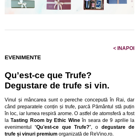
<
INAPOI
EVENIMENTE
Qu’est-ce que Trufe?
Degustare de trufe si vin.
Vinul și mâncarea sunt o pereche concepută în Rai, dar
când preparatele conțin și trufe, parcă Pământul stă puțin
în loc, iar lumea respiră arome. O astfel de atomsferă a fost
la
Tasting Room by Ethic Wine
în seara de 9 aprilie la
evenimentul “
Qu’est-ce que Trufe?
”, o
degustare de
trufe și vinuri premium
organizată de
ReVino.ro
.