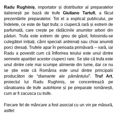
Radu Rughiniș
, importator și distribuitor al preparatelor
italienești pe bază de trufe
Giuliano Tartufi
, a făcut
prezentările preparatelor. Tot el a explicat publicului, pe
îndelete, ce este de fapt trufa: o ciupercă rară și extrem de
parfumată, care crește pe rădăcinile anumitor arbori din
păduri. Trufa este extrem de greu de găsit, folosindu-se
culegători inițiați, câini speciali antrenați sau chiar anumiți
porci dresați. Trufele apar în perioada primăvară – vară, iar
Radu a povestit cum că înflorirea teiului este unul dintre
semnele apariției acestor ciuperci rare. Se știe că trufa este
unul dintre cele mai scumpe alimente din lume, dar ce nu
se știe este că România este unul dintre principalii
producători de “
diamante ale pământului
”.
Truf Art
,
proiectul lui Radu Rughiniș, se concentrează pe
vânatoarea de trufe autohtone și pe preparate românești,
cum ar fi zacusca cu trufe.
Fiecare fel de mâncare a fost asociat cu un vin pe măsură,
astfel: