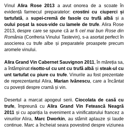
Vinul
Alira Rose 2013
a avut onorea de a scoate în
evidență farmecul preparatelor:
crostini cu ciuperci și
tartufată
, a
supei-cremă de fasole cu trufă albă
și a
oului poșat la sous-vide cu lamele de trufe
. Alira Rose
2013, despre care se spune că ar fi
cel mai bun Rose din
România
(Confreria Vinului Tastevin), s-a asortat perfect în
asocierea cu trufe albe și preparatele proaspete precum
aromele vinului.
Alira Grand Vin Cabernet Sauvignon 2011
, în măreția sa,
a întâmpinat
risotto-ul cu unt cu trufă albă
și
steak-ul cu
unt tartufat cu piure cu trufe
. Vinurile au fost prezentate
de reprezentantul Alira,
Marian Ivănescu
, care a încântat
cu povești despre cramă și vin.
Desertul a marcat apogeul serii.
Ciocolata de casă cu
trufe
, împreună cu
Alira Grand Vin Fetească Neagră
2011
și cu apariția la eveniment a vinificatorului francez a
vinurilor Alira,
Marc Dworkin
, au stârnit aplauze și laude
continue . Marc a încheiat seara povestind despre viziunea