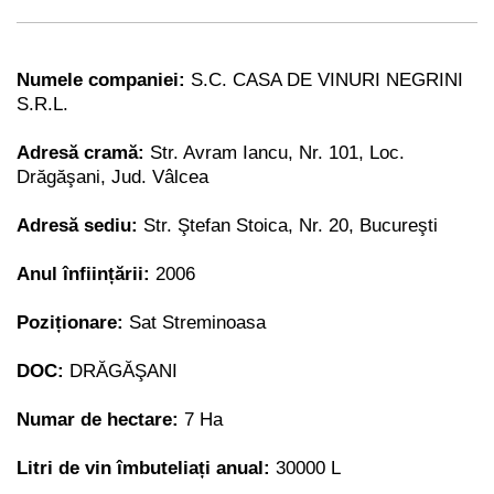
Numele companiei:
S.C. CASA DE VINURI NEGRINI
S.R.L.
Adresă cramă:
Str. Avram Iancu, Nr. 101, Loc.
Drăgăşani, Jud. Vâlcea
Adresă sediu:
Str. Ştefan Stoica, Nr. 20, Bucureşti
Anul înființării:
2006
Poziționare:
Sat Streminoasa
DOC:
DRĂGĂŞANI
Numar de hectare:
7 Ha
Litri de vin îmbuteliați anual:
30000 L