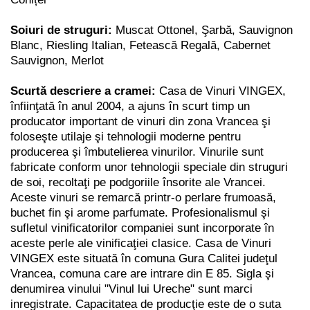
Soiuri de struguri:
Muscat Ottonel, Şarbă, Sauvignon
Blanc, Riesling Italian, Fetească Regală, Cabernet
Sauvignon, Merlot
Scurtă descriere a cramei:
Casa de Vinuri VINGEX,
înfiinţată în anul 2004, a ajuns în scurt timp un
producator important de vinuri din zona Vrancea şi
foloseşte utilaje şi tehnologii moderne pentru
producerea şi îmbutelierea vinurilor. Vinurile sunt
fabricate conform unor tehnologii speciale din struguri
de soi, recoltaţi pe podgoriile însorite ale Vrancei.
Aceste vinuri se remarcă printr-o perlare frumoasă,
buchet fin şi arome parfumate. Profesionalismul şi
sufletul vinificatorilor companiei sunt incorporate în
aceste perle ale vinificaţiei clasice. Casa de Vinuri
VINGEX este situată în comuna Gura Calitei judeţul
Vrancea, comuna care are intrare din E 85. Sigla şi
denumirea vinului "Vinul lui Ureche" sunt marci
inregistrate. Capacitatea de producţie este de o suta