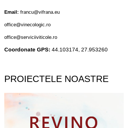
Email:
francu@vifrana.eu
office@vinecologic.ro
office@serviciiviticole.ro
Coordonate GPS:
44.103174,
27.953260
PROIECTELE NOASTRE