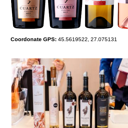
Coordonate GPS:
45.5619522,
27.075131