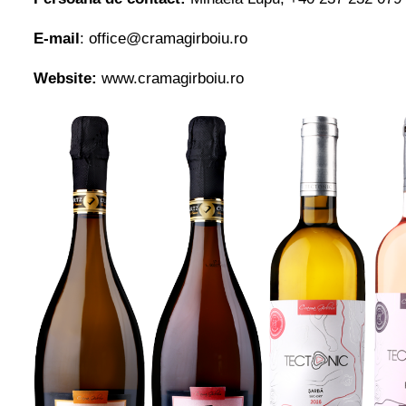
E-mail
: office@cramagirboiu.ro
Website:
www.cramagirboiu.ro