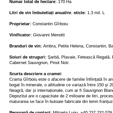
Numar total de hectare:
170 Ha
Litri de vin îmbuteliați anual/nr. sticle:
1.3 mil. L
Proprietar:
Constantin Gîrboiu
Vinificator:
Giovanni Menotti
Branduri de vin:
Ambra, Petite Helena, Constantin, Ba
Soiuri de struguri:
Șarbă, Plavaie, Fetească Regală, F
Cabernet Sauvignon, Pinot Noir.
Scurta descriere a cramei:
Crama Gîrboiu este o afacere de familie înființată în a
bogat în minerale, o altitudine ce variază între 150 ş
Neagră, dar și internaționale, cum ar fi Sauvignon Blan
Depozitul are o capacitate de 2 milioane de litri, proces
maturarea se face în butoaie fabricate din lemn franțu
Persoană de contact:
Mihaela Lupu,
+40 237 232 079