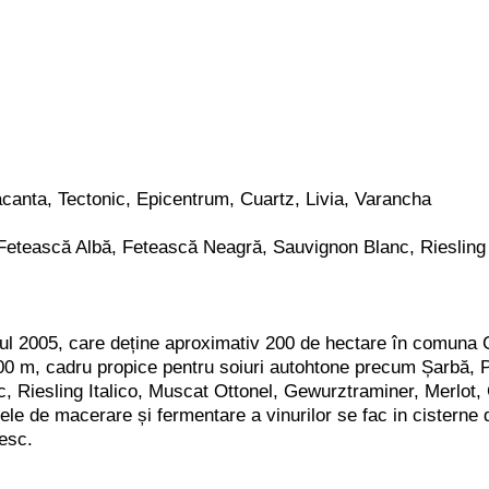
canta, Tectonic, Epicentrum, Cuartz, Livia, Varancha
etească Albă, Fetească Neagră, Sauvignon Blanc, Riesling I
nul 2005, care deține aproximativ 200 de hectare în comuna C
i 200 m, cadru propice pentru soiuri autohtone precum Șarbă
c, Riesling Italico, Muscat Ottonel, Gewurztraminer, Merlot,
ele de macerare și fermentare a vinurilor se fac in cisterne di
zesc.