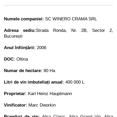
Numele companiei:
SC WINERO CRAMA SRL
Adresa sediu:
Strada Ronda, Nr. 2B, Sector 2,
București
Anul înființării:
2006
DOC:
Oltina
Numar de hectare:
80 Ha
Litri de vin imbuteliați anual:
400 000 L
Proprietar:
Karl Heinz Hauptmann
Vinificator:
Marc Dworkin
Branduri de vin:
Alira Clasic, Alira Grand Vin, Alira