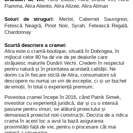
Flamma, Alira Aliento, Alira Alizee, Alira Aliman
Soiuri de struguri:
Merlot, Cabernet Sauvignon,
Fetescă Neagră, Pinot Noir, Syrah, Fetească Regală,
Chardonnay
Scurtă descriere a cramei:
Alira este o cramă-boutique, situată în Dobrogea, în
mijlocul celor 80 ha de vie de pe dealurile care
străjuiesc malurile Dunării Vechi. Credem în respectul
pentru natură și în prioritatea acordată calității. Ne
dorim ca în fiecare sticlă de Alira, consumatorii să
descopere nu numai un vin de exceptie, ci și un buchet
de emoții, în total o experiență premium.
Povestea cramei începe în 2016, când Patrik Simek,
investitor cu experiență juridică, dar și cu o intensă
pasiune pentru vinuri, se alătură proiectului și
demarează proiectul noii construcții. Decizia de a ridica
crama în acest loc a avut la bază asigurarea
proximității față de vie, pentru o procesare cât mai
optimă a strugurilor.