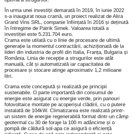
În urma unei investiții demarată în 2019, în iunie 2022
s-a inaugurat noua cramă, un proiect
realizat de Alira
Grand Vins SRL, companie înființată în 2016 și deținută
în întregime de Patrik Simek. Valoarea totală a
investiției este 5.231.704 euro.
Crama este utilată cu o linie de procesare de ultimă
generație la momentul contractării, achiziționată de la
lideri din industria de profil din Italia, Franța, Bulgaria și
România. Linia de recepție a strugurilor este atât
manuală, cât și automatizată iar capacitatea de
procesare și stocare atinge aproximativ 1,2 milioane
litri.
Crama este concepută și realizată pe principii
sustenabile. O parte importantă din consumul de
energie este asigurat cu energie verde, prin panouri
fotovoltaice montate pe acoperișul clădirii, cu o putere
instalată de 104kW. Climatizarea este realizată printr-
un sistem de energie regenerabilă format dintr-un câmp
geotermal cu 30 de foraje la 100 m adâncime și o
pompă de căldură sol-apa ce asigură o eficiență